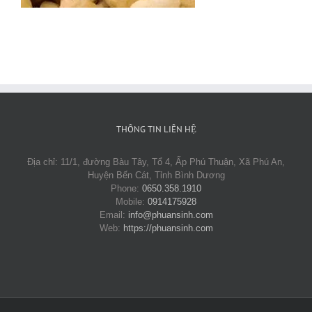
THÔNG TIN LIÊN HỆ
Địa chỉ: 11/1, đường Bàu Tây, Tổ 4, Ấp Phú Thuận, Xã Phú An,
Huyện Bến Cát, Tỉnh Bình Dương
Phone:
0650.358.1910
Mobile:
0914175928
Email:
info@phuansinh.com
Web:
https://phuansinh.com