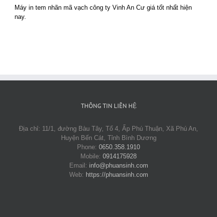
Máy in tem nhãn mã vạch công ty Vinh An Cư giá tốt nhất hiện
nay.
THÔNG TIN LIÊN HỆ
Địa chỉ: 11/1, đường Bàu Tây, Tổ 4, Ấp Phú Thuận, Xã Phú An,
Huyện Bến Cát, Tỉnh Bình Dương
Phone:
0650.358.1910
Mobile:
0914175928
Email:
info@phuansinh.com
Web:
https://phuansinh.com