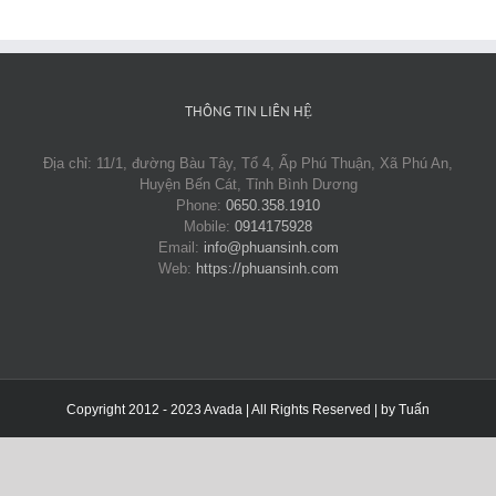
THÔNG TIN LIÊN HỆ
Địa chỉ: 11/1, đường Bàu Tây, Tổ 4, Ấp Phú Thuận, Xã Phú An,
Huyện Bến Cát, Tỉnh Bình Dương
Phone:
0650.358.1910
Mobile:
0914175928
Email:
info@phuansinh.com
Web:
https://phuansinh.com
Copyright 2012 - 2023 Avada | All Rights Reserved | by
Tuấn