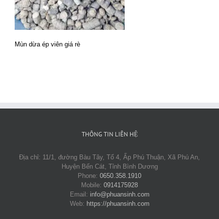
Mùn dừa ép viên giá rè
THÔNG TIN LIÊN HỆ
Địa chỉ: 11/1, đường Bàu Tây, Tổ 4, Ấp Phú Thuận, Xã Phú An,
Huyện Bến Cát, Tỉnh Bình Dương
Phone:
0650.358.1910
Mobile:
0914175928
Email:
info@phuansinh.com
Web:
https://phuansinh.com