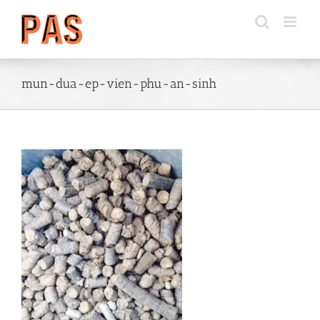
Skip
to
content
mun-dua-ep-vien-phu-an-sinh