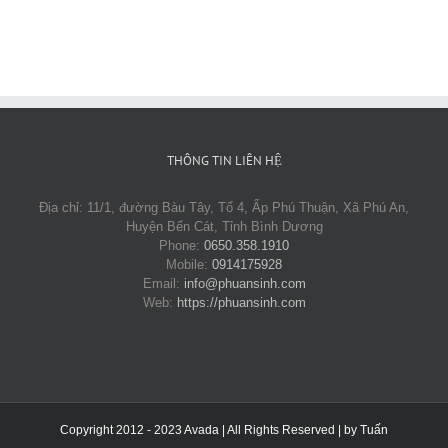
THÔNG TIN LIÊN HỆ
Địa chỉ: 11/1, đường Bàu Tây, Tổ 4, Ấp Phú Thuận, Xã Phú An,
Huyện Bến Cát, Tỉnh Bình Dương
Phone:
0650.358.1910
Mobile:
0914175928
Email:
info@phuansinh.com
Web:
https://phuansinh.com
Copyright 2012 - 2023 Avada | All Rights Reserved | by
Tuấn