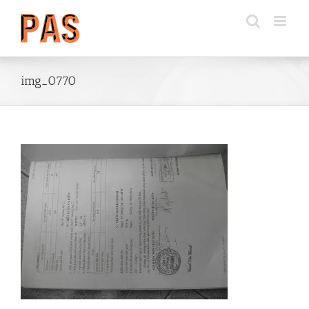
Skip
to
content
img_0770