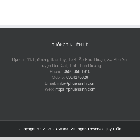
THÔNG TIN LIÊN HỆ
Địa chỉ: 11/1, đường Bàu Tây, Tổ 4, Ấp Phú Thuận, Xã Phú An,
Huyện Bến Cát, Tỉnh Bình Dương
Phone:
0650.358.1910
Mobile:
0914175928
Email:
info@phuansinh.com
Web:
https://phuansinh.com
Copyright 2012 - 2023 Avada | All Rights Reserved | by
Tuấn