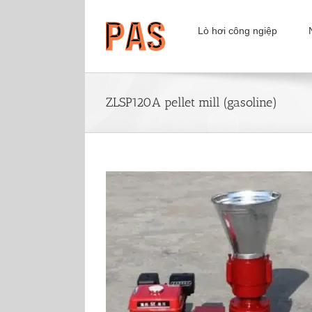
Skip
to
Lò hơi công ngiệp
content
ZLSP120A pellet mill (gasoline)