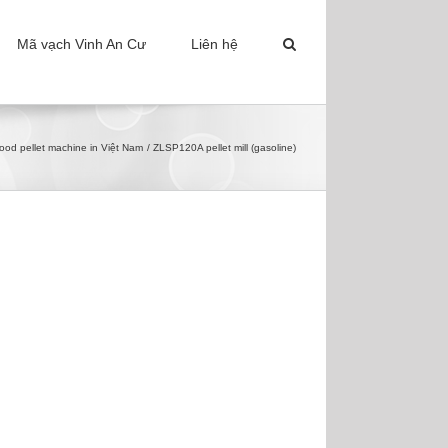
Mã vạch Vinh An Cư
Liên hệ
od pellet machine in Việt Nam
ZLSP120A pellet mill (gasoline)