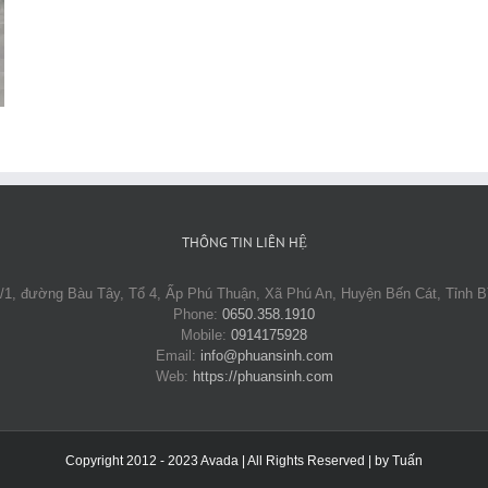
THÔNG TIN LIÊN HỆ
11/1, đường Bàu Tây, Tổ 4, Ấp Phú Thuận, Xã Phú An, Huyện Bến Cát, Tỉnh 
Phone:
0650.358.1910
Mobile:
0914175928
Email:
info@phuansinh.com
Web:
https://phuansinh.com
Copyright 2012 - 2023 Avada | All Rights Reserved | by
Tuấn