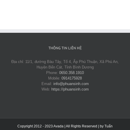
THÔNG TIN LIÊN HỆ
Địa chỉ: 11/1, đường Bàu Tây, Tổ 4, Ấp Phú Thuận, Xã Phú An,
Huyện Bến Cát, Tỉnh Bình Dương
Phone:
0650.358.1910
Mobile:
0914175928
Email:
info@phuansinh.com
Web:
https://phuansinh.com
Copyright 2012 - 2023 Avada | All Rights Reserved | by
Tuấn