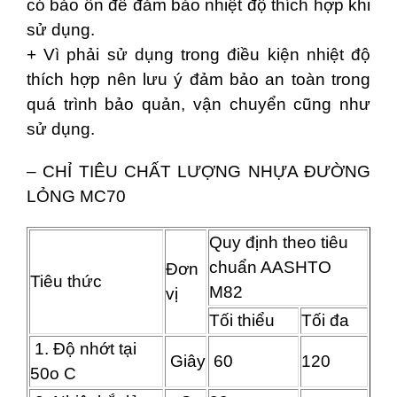
có bảo ôn để đảm bảo nhiệt độ thích hợp khi
sử dụng.
+ Vì phải sử dụng trong điều kiện nhiệt độ
thích hợp nên lưu ý đảm bảo an toàn trong
quá trình bảo quản, vận chuyển cũng như
sử dụng.
– CHỈ TIÊU CHẤT LƯỢNG NHỰA ĐƯỜNG
LỎNG MC70
Quy định theo tiêu
chuẩn AASHTO
Đơn
Tiêu thức
M82
vị
Tối thiểu
Tối đa
1. Độ nhớt tại
Giây
60
120
50o C