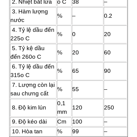
2. Nhiệt bắt lửa
o C
38
–
3. Hàm lượng
%
–
0.2
nước
4. Tỷ lệ dầu đến
%
0
20
225o C
5. Tỷ kệ dầu
%
20
60
đến 260o C
6. Tỷ lệ dầu đến
%
65
90
315o C
7. Lượng còn lại
%
55
–
sau chưng cất
0,1
8. Độ kim lún
120
250
mm
9. Độ kéo dài
Cm
100
–
10. Hòa tan
%
99
–