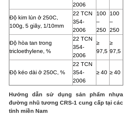
2006
22 TCN
100
100
Độ kim lún ở 250C,
354-
–
–
100g, 5 giây, 1/10mm
2006
250
250
22 TCN
Độ hòa tan trong
≥
≥
354-
tricloethylene, %
97,5
97,5
2006
22 TCN
Độ kéo dài ở 250C, %
354-
≥ 40
≥ 40
2006
Hướng dẫn sử dụng sản phẩm nhựa
đường nhũ tương CRS-1 cung cấp tại các
tỉnh miền Nam