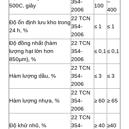
354-
–
500C, giây
100
2006
400
22 TCN
Độ ổn định lưu kho trong
354-
≤ 1
≤ 1
24 h, %
2006
Độ đồng nhất (hàm
22 TCN
lượng hạt lớn hơn
354-
≤ 0,1
≤ 0,1
850µm), %
2006
22 TCN
Hàm lượng dầu, %
354-
≤ 3
≤ 3
2006
22 TCN
Hàm lượng nhựa, %
354-
≥ 60
≥ 65
2006
22 TCN
Độ khử nhũ, %
354-
≥ 40
≥40