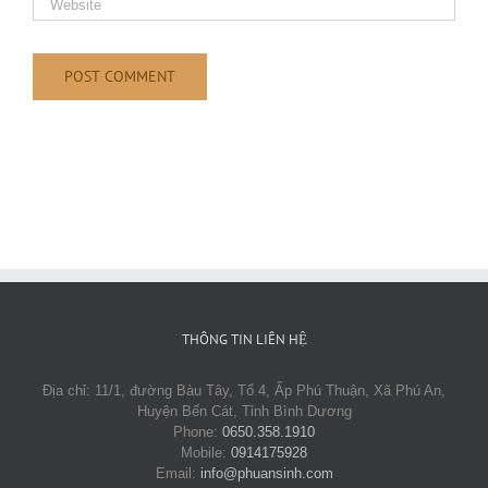
THÔNG TIN LIÊN HỆ
Địa chỉ: 11/1, đường Bàu Tây, Tổ 4, Ấp Phú Thuận, Xã Phú An,
Huyện Bến Cát, Tỉnh Bình Dương
Phone:
0650.358.1910
Mobile:
0914175928
Email:
info@phuansinh.com