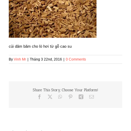
củi dăm băm cho lò hơi từ gỗ cao su
By
Vinh Mr
|
Tháng 3 22nd, 2016
|
0 Comments
Share This Story, Choose Your Platform!
Facebook
X
WhatsApp
Pinterest
Xing
Email