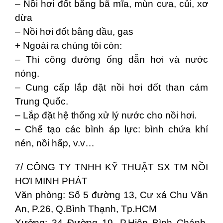
– Nồi hơi đốt bằng bã mĩa, mùn cưa, củi, xơ
dừa
– Nồi hơi đốt bằng dầu, gas
+ Ngoài ra chúng tôi còn:
– Thi công đường ống dẫn hơi và nước
nóng.
– Cung cấp lắp đặt nồi hơi đốt than cám
Trung Quốc.
– Lắp đặt hệ thống xử lý nước cho nồi hơi.
– Chế tạo các bình áp lực: bình chứa khí
nén, nồi hấp, v.v…
7/ CÔNG TY TNHH KỸ THUẬT SX TM NỒI
HƠI MINH PHÁT
Văn phòng: Số 5 đường 13, Cư xá Chu Văn
An, P.26, Q.Bình Thạnh, Tp.HCM
Xưởng: 34 Đường 19, P.Hiệp Bình Chánh,