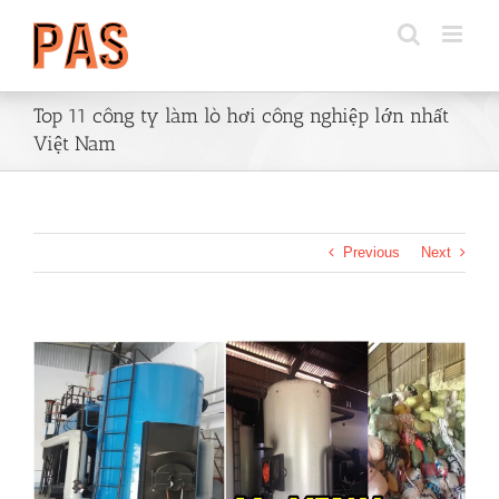
Skip
to
content
Top 11 công ty làm lò hơi công nghiệp lớn nhất
Việt Nam
Previous
Next
View
Larger
Image