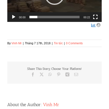
00:00
00:22
By
Vinh Mr
|
Tháng 7 17th, 2018
|
Tin tức
|
0 Comments
Share This Story, Choose Your Platform!
Facebook
X
WhatsApp
Pinterest
Xing
Email
About the Author:
Vinh Mr