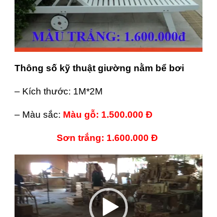
Thông số kỹ thuật giường nằm bể bơi
– Kích thước: 1M*2M
– Màu sắc:
Màu gỗ: 1.500.000 Đ
Sơn trắng: 1.600.000 Đ
Trình
chơi
Video