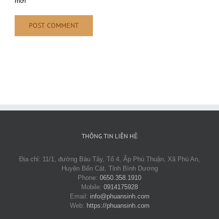
mới
THÔNG TIN LIÊN HỆ
Địa chỉ: 11/1, đường Bàu Tây, Tổ 4, Ấp Phú Thuận, Xã Phú An,
Huyện Bến Cát, Tỉnh Bình Dương
Phone:
0650.358.1910
Mobile:
0914175928
Email:
info@phuansinh.com
Web:
https://phuansinh.com