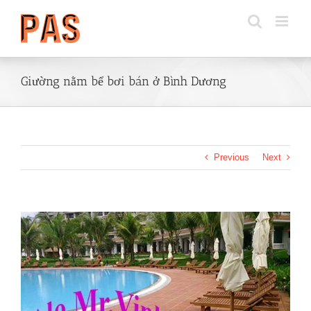
Skip
to
content
Giường nằm bể bơi bán ở Bình Dương
Previous
Next
View
Larger
Image